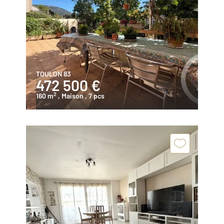
TOULON 83
472 500 €
2
160 m
, Maison
, 7 pcs