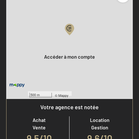
Parlons de vous, parlons biens
Votre compte :
Accéder à mon compte
500 m
©
Mappy
Votre agence est notée
Achat
Location
Vente
Gestion
9,5
/
10
9,6/10