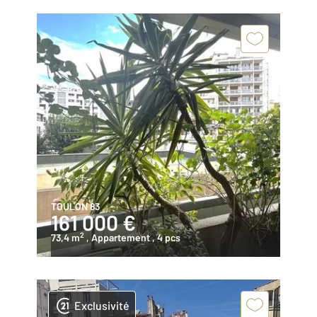
TOULON 83
161 000 €
2
73,4 m
, Appartement
, 4 pcs
Exclusivité