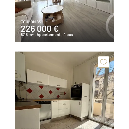
TOULON 83
226 000 €
2
87,6 m
, Appartement
, 4 pcs