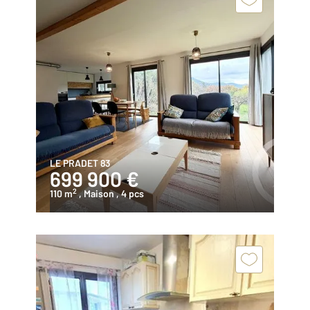
LE PRADET 83
699 900 €
2
110 m
, Maison
, 4 pcs