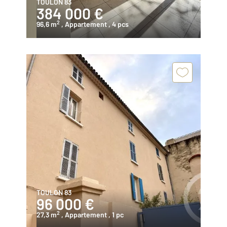
TOULON 83
384 000 €
2
96,6 m
, Appartement
, 4 pcs
TOULON 83
96 000 €
2
27,3 m
, Appartement
, 1 pc