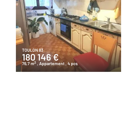
TOULON 83
180 146 €
2
76,7 m
, Appartement
, 4 pcs