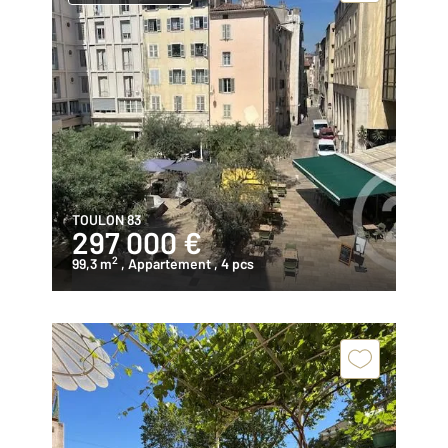
TOULON 83
297 000 €
2
99,3 m
, Appartement
, 4 pcs